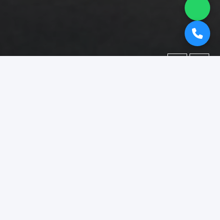
←
→
Portofolio
Dokumentasi berbagai proyek yang telah kami kerjakan.
Difokuskan pada kategori
"booth pameran makanan
kediri"
.
Menampilkan
1–15
dari
18
foto portofolio.