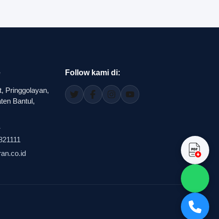
e
Follow kami di:
, Pringgolayan,
en Bantul,
1
821111
an.co.id