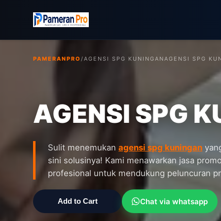
PAMERANPRO
/
AGENSI SPG KUNINGAN
AGENSI SPG KU
AGENSI SPG 
Sulit menemukan
agensi spg kuningan
yang
sini solusinya! Kami menawarkan jasa prom
profesional untuk mendukung peluncuran p
Chat via whatsapp
Add to Cart