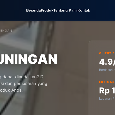
Beranda
Produk
Tentang Kami
Kontak
NINGAN
KUNINGAN
CLIENT 
4.9
Berdasark
 dapat diandalkan? Di
ESTIMAS
osi dan pemasaran yang
Rp 
roduk Anda.
Layanan Pr