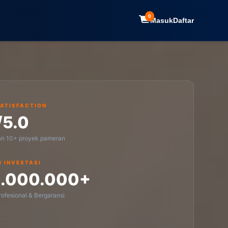
0
Masuk
Daftar
SATISFACTION
/5.0
an 10+ proyek pameran
I INVESTASI
1.000.000+
ofesional & Bergaransi