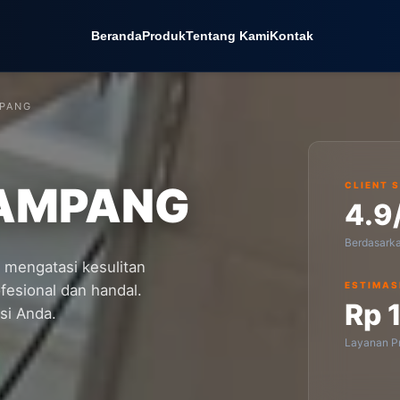
Beranda
Produk
Tentang Kami
Kontak
MPANG
SAMPANG
CLIENT 
4.9
Berdasark
mengatasi kesulitan
ESTIMAS
esional dan handal.
Rp 
si Anda.
Layanan Pr