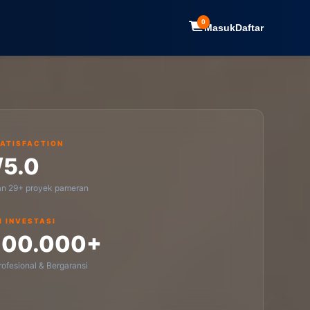
0
Masuk
Daftar
SATISFACTION
/5.0
an 29+ proyek pameran
I INVESTASI
100.000+
ofesional & Bergaransi