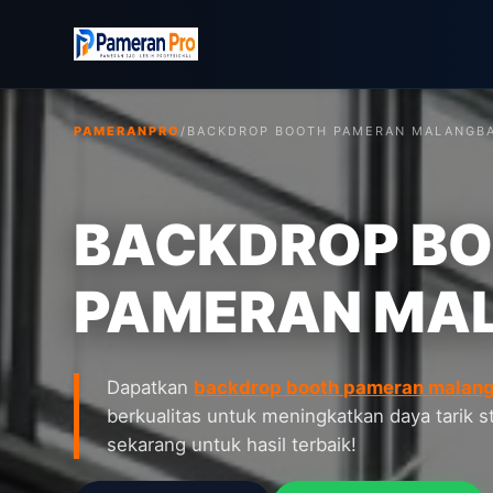
PAMERANPRO
/
BACKDROP BOOTH PAMERAN MALANG
B
BACKDROP B
PAMERAN MA
Dapatkan
backdrop booth pameran malan
berkualitas untuk meningkatkan daya tarik 
sekarang untuk hasil terbaik!