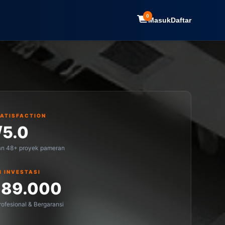
0
Masuk
Daftar
SATISFACTION
/5.0
an 48+ proyek pameran
I INVESTASI
189.000
ofesional & Bergaransi