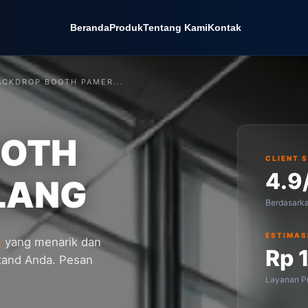
Beranda
Produk
Tentang Kami
Kontak
ACKDROP BOOTH PAMER...
OOTH
CLIENT 
4.9
LANG
Berdasark
ESTIMAS
g
yang menarik dan
Rp 
stand Anda. Pesan
Layanan Pr