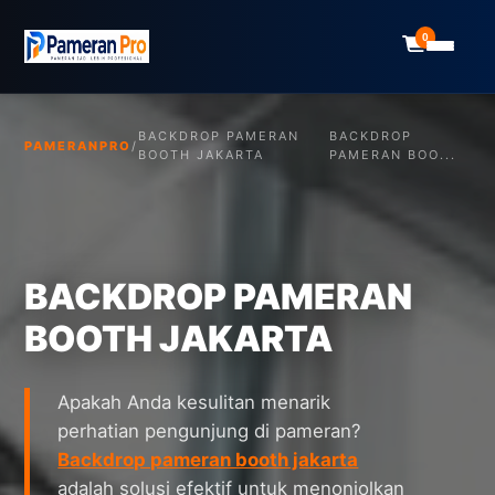
0
BACKDROP PAMERAN
BACKDROP
PAMERANPRO
/
BOOTH JAKARTA
PAMERAN BOO...
BACKDROP PAMERAN
BOOTH JAKARTA
Apakah Anda kesulitan menarik
perhatian pengunjung di pameran?
Backdrop pameran booth jakarta
adalah solusi efektif untuk menonjolkan