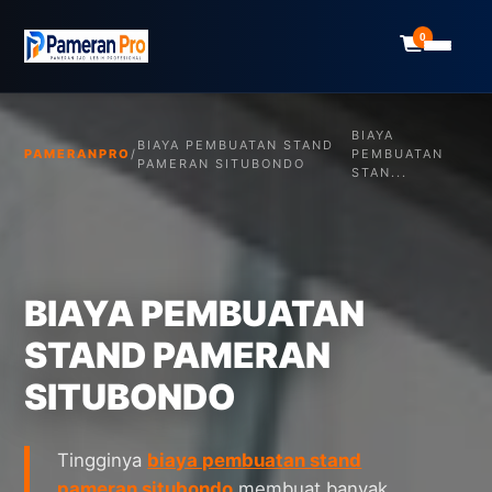
0
BIAYA
BIAYA PEMBUATAN STAND
PAMERANPRO
/
PEMBUATAN
PAMERAN SITUBONDO
STAN...
BIAYA PEMBUATAN
STAND PAMERAN
SITUBONDO
Tingginya
biaya pembuatan stand
pameran situbondo
membuat banyak