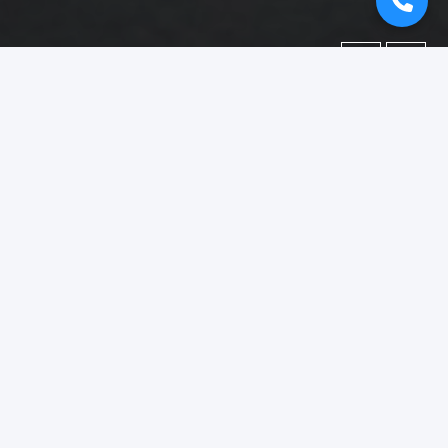
←
→
Portofolio
Dokumentasi berbagai proyek yang telah kami kerjakan.
Difokuskan pada kategori
"booth pameran situbondo"
.
Menampilkan
1–15
dari
18
foto portofolio.