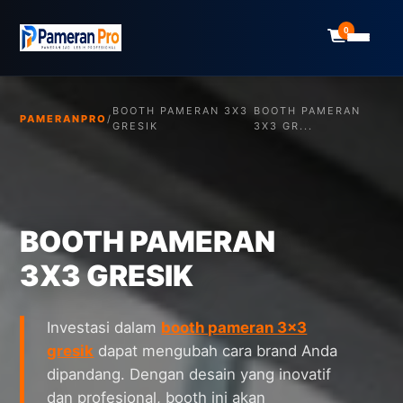
0
BOOTH PAMERAN 3X3
BOOTH PAMERAN
PAMERANPRO
/
GRESIK
3X3 GR...
BOOTH PAMERAN
3X3 GRESIK
Investasi dalam
booth pameran 3x3
gresik
dapat mengubah cara brand Anda
dipandang. Dengan desain yang inovatif
dan profesional, booth ini akan