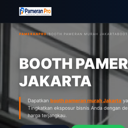
PAMERANPRO
/
BOOTH PAMERAN MURAH JAKARTA
BOOT
BOOTH PAME
JAKARTA
Dapatkan
booth pameran murah Jakarta
ya
Tingkatkan eksposur bisnis Anda dengan des
harga terjangkau.