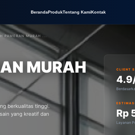
Beranda
Produk
Tentang Kami
Kontak
H PAMERAN MURAH ...
RAN MURAH
CLIENT 
4.9
Berdasark
ESTIMAS
ng berkualitas tinggi.
Rp 
ain yang kreatif dan
Layanan Pr