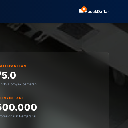
0
Masuk
Daftar
SATISFACTION
/5.0
an 13+ proyek pameran
I INVESTASI
500.000
ofesional & Bergaransi