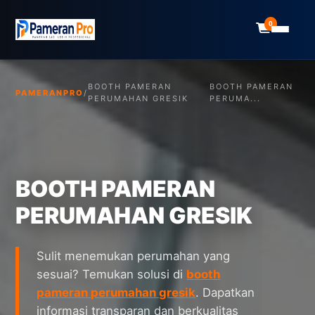
0
BOOTH PAMERAN
BOOTH PAMERAN
PAMERANPRO
/
PERUMAHAN GRESIK
PERUMA...
BOOTH PAMERAN
PERUMAHAN GRESIK
Sulit menemukan perumahan yang
sesuai? Temukan solusi di
booth
pameran perumahan gresik
. Dapatkan
informasi transparan dan berkualitas