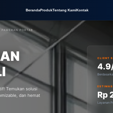
Beranda
Produk
Tentang Kami
Kontak
 PAMERAN PORTAB...
RAN
CLIENT 
4.9
I
Berdasark
ESTIMAS
atif! Temukan solusi
Rp 
omizable, dan hemat
Layanan Pr