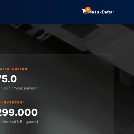
0
Masuk
Daftar
SATISFACTION
/5.0
an 45+ proyek pameran
I INVESTASI
299.000
ofesional & Bergaransi