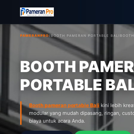
PAMERANPRO
/
BOOTH PAMERAN PORTABLE BALI
BOOTH
BOOTH PAME
PORTABLE BAL
Booth pameran portable Bali
kini lebih kre
modular yang mudah dipasang, ringan, cust
biaya untuk acara Anda.