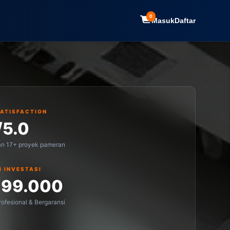
0
Masuk
Daftar
SATISFACTION
/5.0
an 17+ proyek pameran
I INVESTASI
199.000
ofesional & Bergaransi