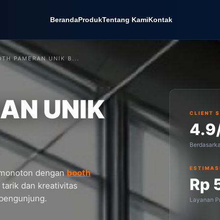
Beranda
Produk
Tentang Kami
Kontak
TH PAMERAN UNIK B...
AN UNIK
CLIENT 
4.9
Berdasark
ESTIMAS
g monoton dengan
booth
Rp 
tarik dan kreativitas
 pengunjung.
Layanan Pr