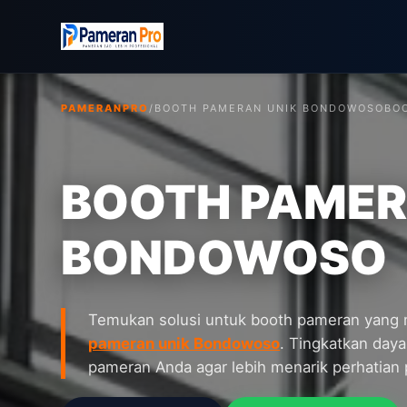
PAMERANPRO
/
BOOTH PAMERAN UNIK BONDOWOSO
BOO
BOOTH PAMER
BONDOWOSO
Temukan solusi untuk booth pameran yan
pameran unik Bondowoso
. Tingkatkan daya 
pameran Anda agar lebih menarik perhatian