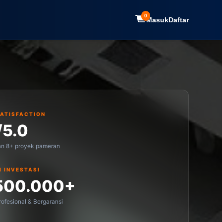
0
Masuk
Daftar
SATISFACTION
/5.0
an 8+ proyek pameran
I INVESTASI
500.000+
ofesional & Bergaransi