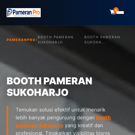
0
BOOTH PAMERAN
BOOTH PAMERAN
PAMERANPRO
/
SUKOHARJO
SUKOHA...
BOOTH PAMERAN
SUKOHARJO
Temukan solusi efektif untuk menarik
lebih banyak pengunjung dengan
booth
pameran sukoharjo
yang kreatif dan
profesional. Tingkatkan visibilitas bisnis