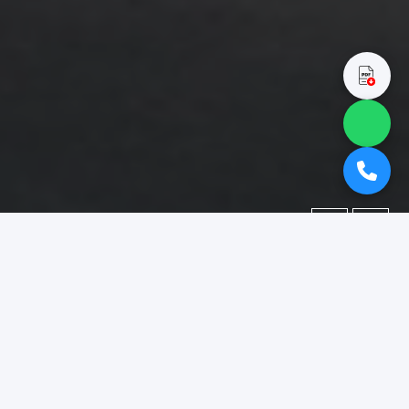
←
→
Portofolio
Dokumentasi berbagai proyek yang telah kami kerjakan.