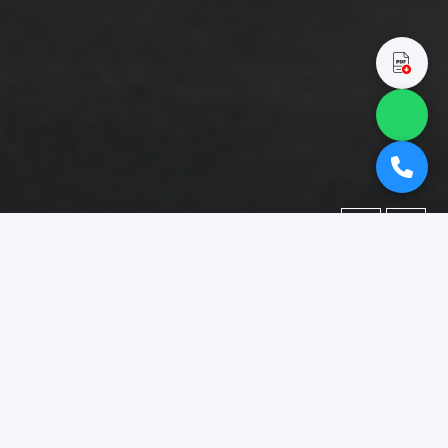
←
→
Portofolio
Dokumentasi berbagai proyek yang telah kami kerjakan.
Difokuskan pada kategori
"booth pameran tangerang"
.