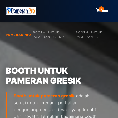
0
BOOTH UNTUK
BOOTH UNTUK
PAMERANPRO
/
PAMERAN GRESIK
PAMERAN ...
BOOTH UNTUK
PAMERAN GRESIK
Booth untuk pameran gresik
adalah
solusi untuk menarik perhatian
pengunjung dengan desain yang kreatif
dan inovatif. Temukan bagaimana booth