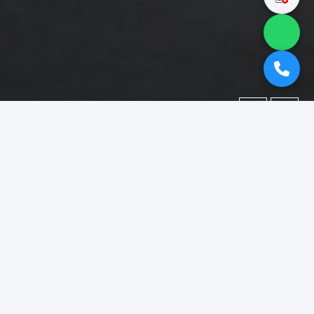
←
→
Portofolio
Dokumentasi berbagai proyek yang telah kami kerjakan.
Difokuskan pada kategori
"booth pameran gresik"
.
Menampilkan
1–15
dari
18
foto portofolio.