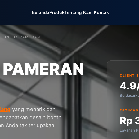
Beranda
Produk
Tentang Kami
Kontak
 UNTUK PAMERAN ...
 PAMERAN
CLIENT 
4.9
Berdasark
lang
yang menarik dan
ESTIMAS
mendapatkan desain booth
Rp 
an Anda tak terlupakan
Layanan Pr