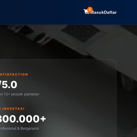
0
Masuk
Daftar
SATISFACTION
/5.0
an 13+ proyek pameran
I INVESTASI
300.000+
ofesional & Bergaransi