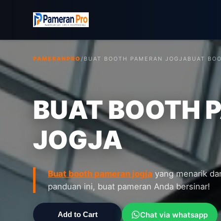
PAMERANPRO
/
BUAT BOOTH PAMERAN JOGJA
BUAT BOO
BUAT BOOTH 
JOGJA
Buat booth pameran jogja
yang menarik dan
panduan ini, buat pameran Anda bersinar!
Chat via whatsapp
Add to Cart