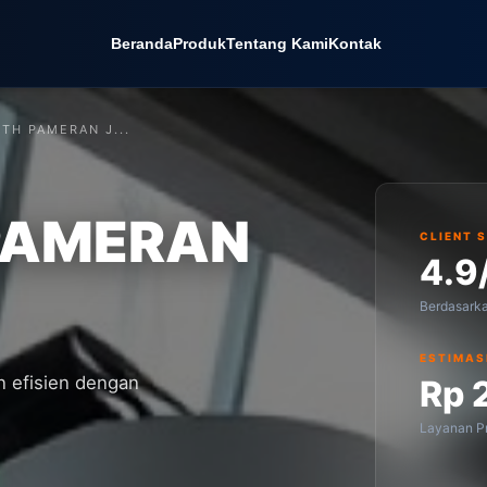
Beranda
Produk
Tentang Kami
Kontak
TH PAMERAN J...
PAMERAN
CLIENT 
4.9
Berdasark
ESTIMAS
 efisien dengan
Rp 
Layanan Pr