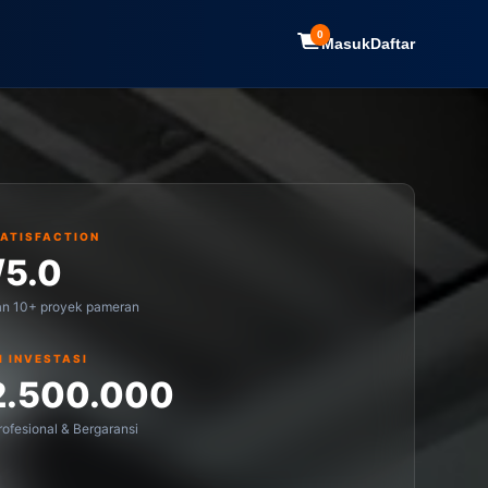
0
Masuk
Daftar
SATISFACTION
/5.0
an 10+ proyek pameran
I INVESTASI
2.500.000
ofesional & Bergaransi