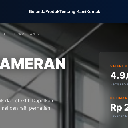
Beranda
Produk
Tentang Kami
Kontak
 BOOTH PAMERAN S...
PAMERAN
CLIENT 
4.9
Berdasark
ESTIMAS
k dan efektif. Dapatkan
Rp 
imal dan raih perhatian
Layanan Pr