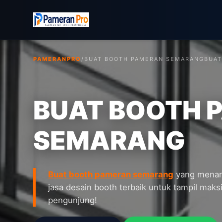
PAMERANPRO
/
BUAT BOOTH PAMERAN SEMARANG
BUAT
BUAT BOOTH 
SEMARANG
Buat booth pameran semarang
yang menari
jasa desain booth terbaik untuk tampil maks
pengunjung!