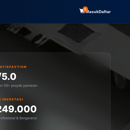
0
Masuk
Daftar
SATISFACTION
/5.0
an 36+ proyek pameran
I INVESTASI
249.000
ofesional & Bergaransi