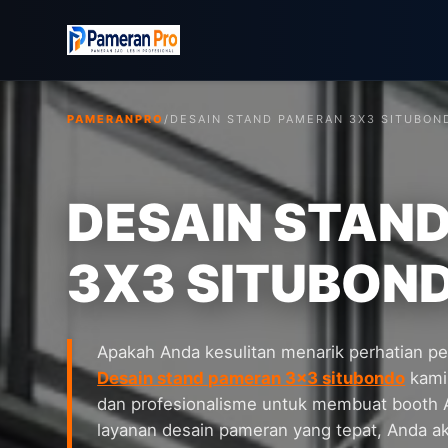
PAMERANPRO
/
DESAIN STAND PAMERAN 3X3 SITUBON
DESAIN STAN
3X3 SITUBON
Apakah Anda kesulitan menarik perhatian p
Desain stand pameran 3x3 situbondo
kami
dan profesionalisme untuk membuat booth
layanan desain pameran yang tepat, Anda a