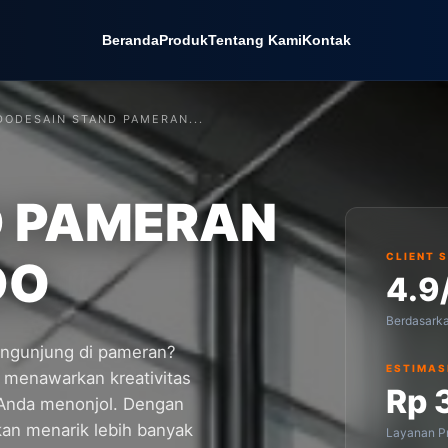
Beranda
Produk
Tentang Kami
Kontak
DO
DESAIN STAND PAMERAN...
D PAMERAN
CLIENT 
DO
4.9
Berdasark
engunjung di pameran?
ESTIMAS
 menawarkan kreativitas
Rp 
 Anda menonjol. Dengan
kan menarik lebih banyak
Layanan Pr