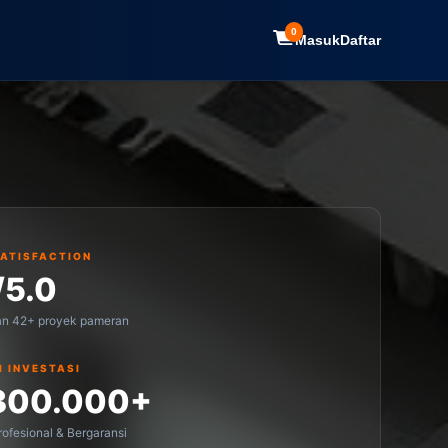
0
Masuk
Daftar
SATISFACTION
/5.0
an 42+ proyek pameran
I INVESTASI
300.000+
ofesional & Bergaransi