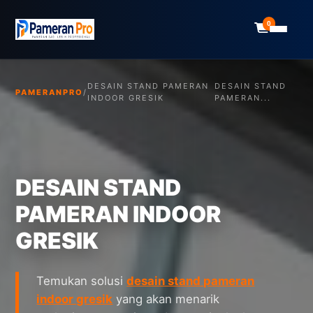
0
DESAIN STAND PAMERAN
DESAIN STAND
PAMERANPRO
/
INDOOR GRESIK
PAMERAN...
DESAIN STAND
PAMERAN INDOOR
GRESIK
Temukan solusi
desain stand pameran
indoor gresik
yang akan menarik