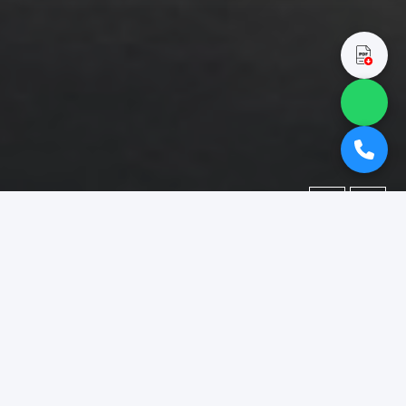
←
→
Portofolio
Dokumentasi berbagai proyek yang telah kami kerjakan.
Difokuskan pada kategori
"booth pameran gresik"
.