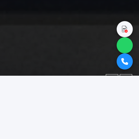
←
→
Portofolio
Dokumentasi berbagai proyek yang telah kami kerjakan.