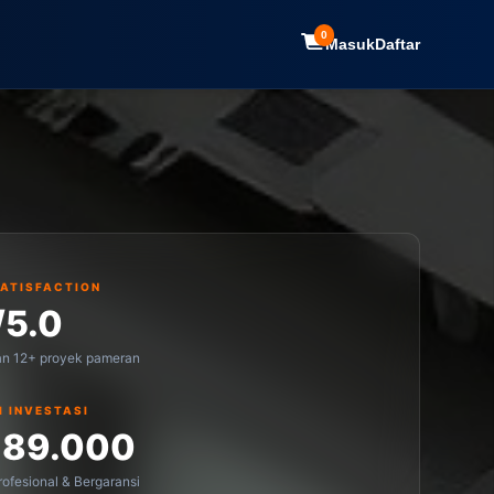
0
Masuk
Daftar
SATISFACTION
/5.0
an 12+ proyek pameran
I INVESTASI
189.000
ofesional & Bergaransi