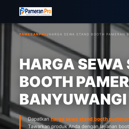
PAMERANPRO
/
HARGA SEWA STAND BOOTH PAMERAN 
HARGA SEWA 
BOOTH PAME
BANYUWANGI
Dapatkan
harga sewa stand booth pamera
Tawarkan produk Anda dengan layanan boot