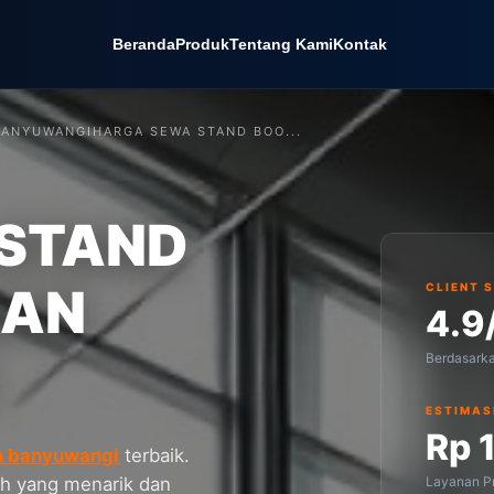
Beranda
Produk
Tentang Kami
Kontak
BANYUWANGI
HARGA SEWA STAND BOO...
STAND
RAN
CLIENT 
4.9
Berdasark
ESTIMAS
Rp 
n banyuwangi
terbaik.
Layanan Pr
h yang menarik dan