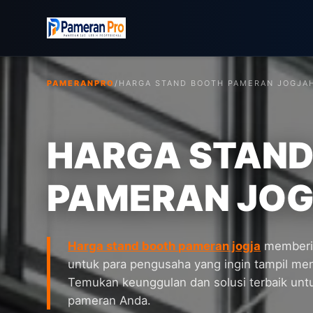
PAMERANPRO
/
HARGA STAND BOOTH PAMERAN JOGJA
HARGA STAND
PAMERAN JO
Harga stand booth pameran jogja
memberi
untuk para pengusaha yang ingin tampil men
Temukan keunggulan dan solusi terbaik unt
pameran Anda.