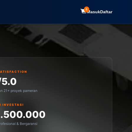
0
Masuk
Daftar
SATISFACTION
/5.0
an 21+ proyek pameran
I INVESTASI
1.500.000
ofesional & Bergaransi