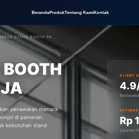
Beranda
Produk
Tentang Kami
Kontak
HARGA STAND BOOTH PA...
 BOOTH
CLIENT 
GJA
4.9
Berdasark
kan penawaran menarik
ESTIMAS
onjol di pameran.
Rp 
uk kebutuhan stand
Layanan Pr