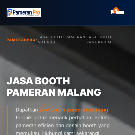
0
JASA BOOTH PAMERAN
JASA BOOTH
PAMERANPRO
/
MALANG
PAMERAN M...
JASA BOOTH
PAMERAN MALANG
Dapatkan
jasa booth pameran malang
terbaik untuk menarik perhatian. Solusi
pameran efisien dan desain booth yang
memukau. Hubungi kami sekarang!