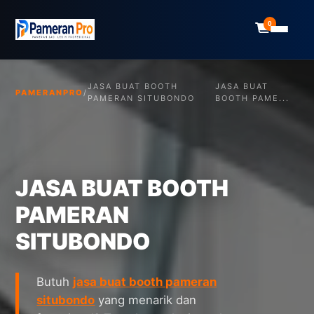
0
JASA BUAT BOOTH
JASA BUAT
PAMERANPRO
/
PAMERAN SITUBONDO
BOOTH PAME...
JASA BUAT BOOTH
PAMERAN
SITUBONDO
Butuh
jasa buat booth pameran
situbondo
yang menarik dan