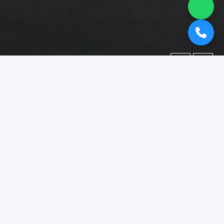
←
→
Portofolio
Dokumentasi berbagai proyek yang telah kami kerjakan.
Difokuskan pada kategori
"booth pameran situbondo"
.
Menampilkan
1–15
dari
18
foto portofolio.