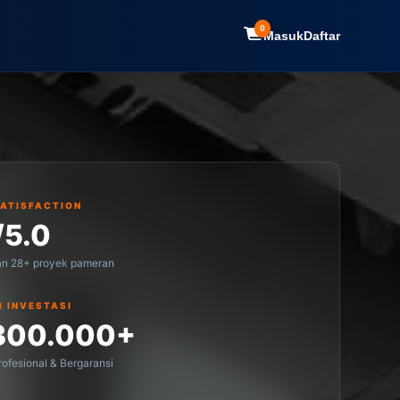
0
Masuk
Daftar
SATISFACTION
/5.0
an 28+ proyek pameran
I INVESTASI
300.000+
ofesional & Bergaransi