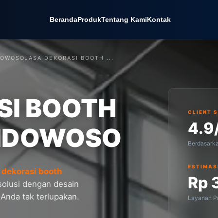
Beranda
Produk
Tentang Kami
Kontak
DOWOSO
JASA DEKORASI BOOTH ...
SI BOOTH
CLIENT 
4.9
NDOWOSO
Berdasark
ESTIMAS
 dekorasi booth
Rp 
solusi dengan desain
 Anda tak terlupakan.
Layanan Pr