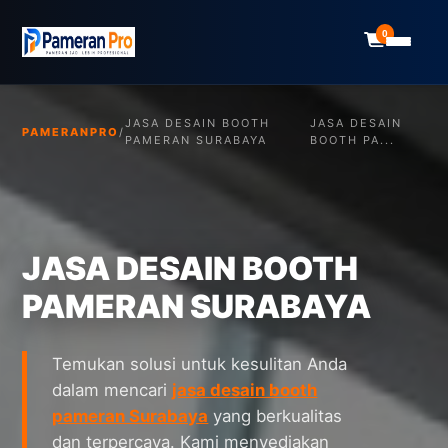
0
JASA DESAIN BOOTH
JASA DESAIN
PAMERANPRO
/
PAMERAN SURABAYA
BOOTH PA...
JASA DESAIN BOOTH
PAMERAN SURABAYA
Temukan solusi untuk kesulitan Anda
dalam mencari
jasa desain booth
pameran Surabaya
yang berkualitas
dan terpercaya. Kami menyediakan