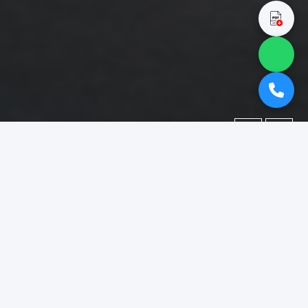
←
→
Portofolio
Dokumentasi berbagai proyek yang telah kami kerjakan.
Difokuskan pada kategori
"booth pameran surabaya"
.