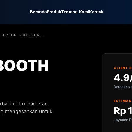
Beranda
Produk
Tentang Kami
Kontak
 DESIGN BOOTH BA...
 BOOTH
CLIENT 
4.9
Berdasark
ESTIMAS
rbaik untuk pameran
Rp 
ang mengesankan untuk
Layanan Pr