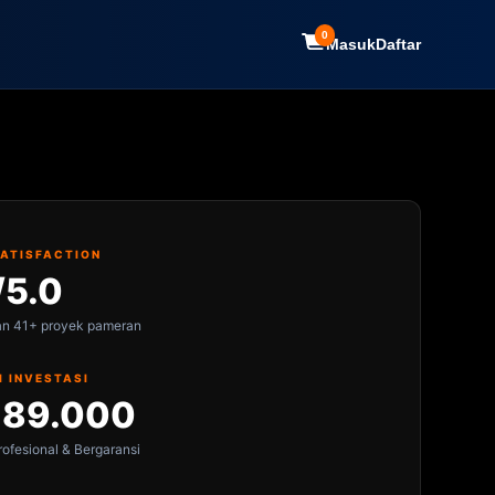
0
Masuk
Daftar
SATISFACTION
/5.0
an 41+ proyek pameran
I INVESTASI
189.000
ofesional & Bergaransi