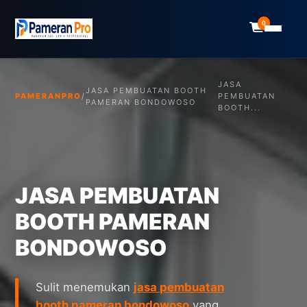
0
JASA
JASA PEMBUATAN BOOTH
PAMERANPRO
/
PEMBUATAN
PAMERAN BONDOWOSO
BOOTH...
JASA PEMBUATAN
BOOTH PAMERAN
BONDOWOSO
Sulit menemukan
jasa pembuatan
booth pameran bondowoso
yang