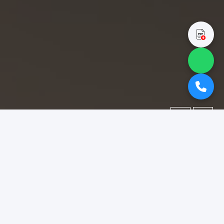
←
→
Portofolio
Dokumentasi berbagai proyek yang telah kami kerjakan.
Difokuskan pada kategori
"booth pameran pamekasan"
.