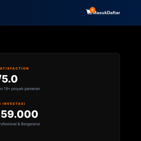
0
Masuk
Daftar
SATISFACTION
/5.0
an 19+ proyek pameran
I INVESTASI
159.000
ofesional & Bergaransi