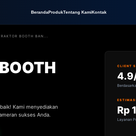
Beranda
Produk
Tentang Kami
Kontak
RAKTOR BOOTH BAN...
 BOOTH
CLIENT 
4.9
Berdasark
ESTIMAS
baik! Kami menyediakan
Rp 
 pameran sukses Anda.
Layanan Pr