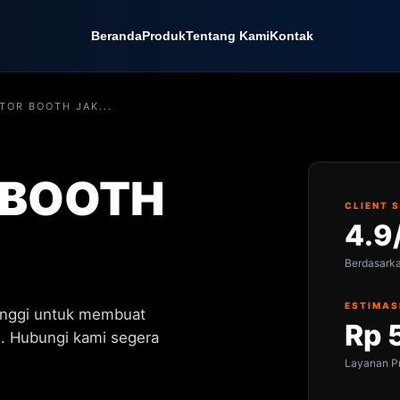
Beranda
Produk
Tentang Kami
Kontak
TOR BOOTH JAK...
 BOOTH
CLIENT 
4.9
Berdasark
ESTIMAS
tinggi untuk membuat
Rp 
. Hubungi kami segera
Layanan Pr