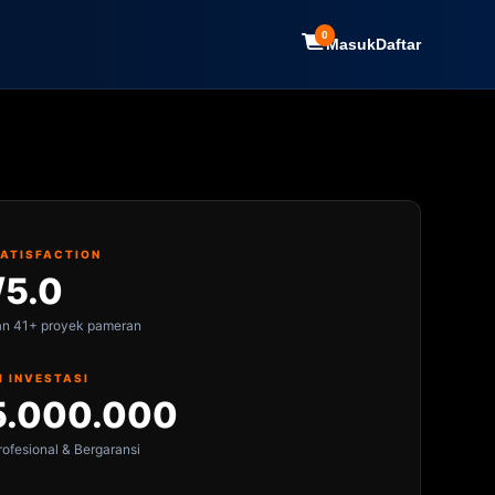
0
Masuk
Daftar
SATISFACTION
/5.0
an 41+ proyek pameran
I INVESTASI
5.000.000
ofesional & Bergaransi