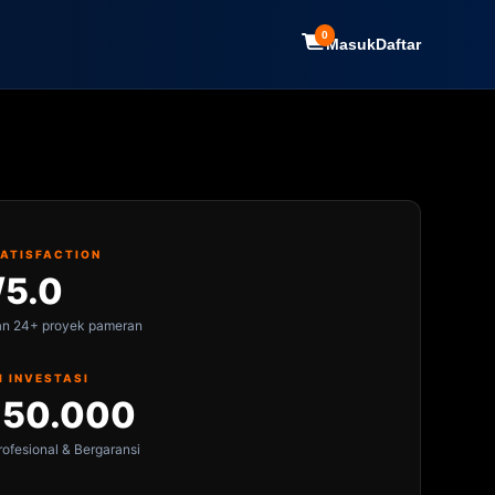
0
Masuk
Daftar
SATISFACTION
/5.0
an 24+ proyek pameran
I INVESTASI
150.000
ofesional & Bergaransi