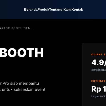
Beranda
Produk
Tentang Kami
Kontak
AKTOR BOOTH SEM...
 BOOTH
CLIENT 
4.9
Berdasark
ESTIMAS
anPro siap membantu
Rp 
 untuk sukseskan event
Layanan Pr