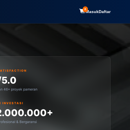
0
Masuk
Daftar
SATISFACTION
/5.0
an 46+ proyek pameran
I INVESTASI
2.000.000+
ofesional & Bergaransi