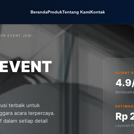
Beranda
Produk
Tentang Kami
Kontak
OR EVENT JEM...
 EVENT
CLIENT 
4.9
Berdasark
si terbaik untuk
ESTIMAS
gara acara terpercaya.
Rp 
 dalam setiap detail
Layanan Pr