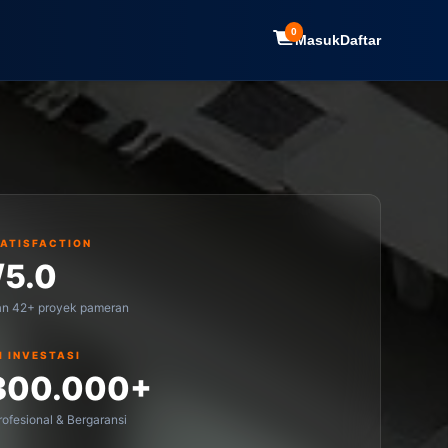
0
Masuk
Daftar
SATISFACTION
/5.0
an 42+ proyek pameran
I INVESTASI
300.000+
ofesional & Bergaransi