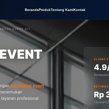
Beranda
Produk
Tentang Kami
Kontak
AKTOR EVENT SIT...
 EVENT
CLIENT 
4.9
Berdasark
dengan
kontraktor event
ESTIMAS
n menemukan
Rp 
 layanan profesional
Layanan Pr