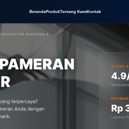
Beranda
Produk
Tentang Kami
Kontak
KONTRAKTOR PAMERAN K...
 PAMERAN
CLIENT 
4.9
R
Berdasark
ESTIMAS
ang terpercaya?
Rp 
ameran Anda dengan
arik.
Layanan Pr