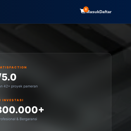
0
Masuk
Daftar
SATISFACTION
/5.0
an 42+ proyek pameran
I INVESTASI
300.000+
ofesional & Bergaransi