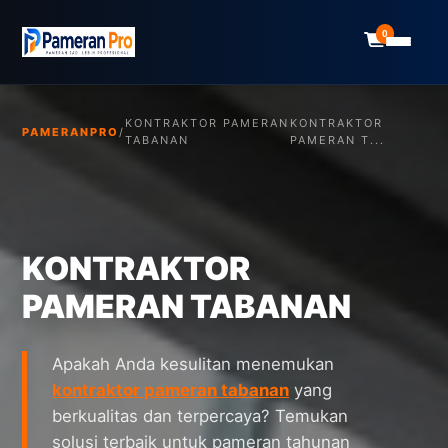
0
KONTRAKTOR PAMERAN
KONTRAKTOR
PAMERANPRO
/
TABANAN
PAMERAN T...
KONTRAKTOR
PAMERAN TABANAN
Apakah Anda kesulitan menemukan
kontraktor pameran tabanan
yang
berkualitas dan terpercaya? Temukan
solusi terbaik untuk pameran tahunan