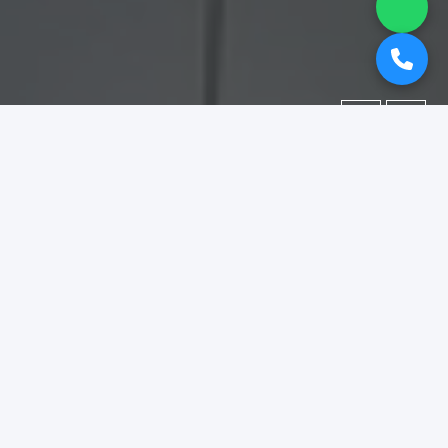
←
→
Portofolio
Dokumentasi berbagai proyek yang telah kami kerjakan.
Difokuskan pada kategori
"booth pameran jember"
.
Menampilkan
1–15
dari
18
foto portofolio.