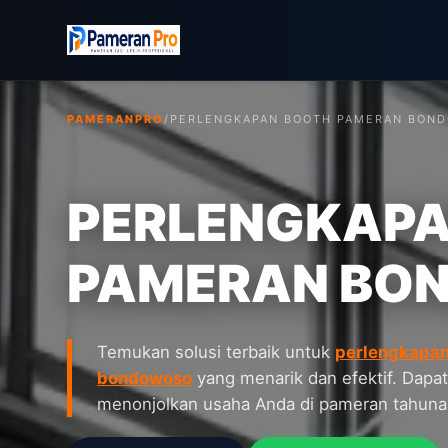
PAMERANPRO
/
PERLENGKAPAN BOOTH PAMERAN BON
PERLENGKAPA
PAMERAN BO
Temukan solusi terbaik untuk
perlengkapan
bondowoso
yang menarik dan efektif. Dapat
menonjolkan usaha Anda di pameran tahunan