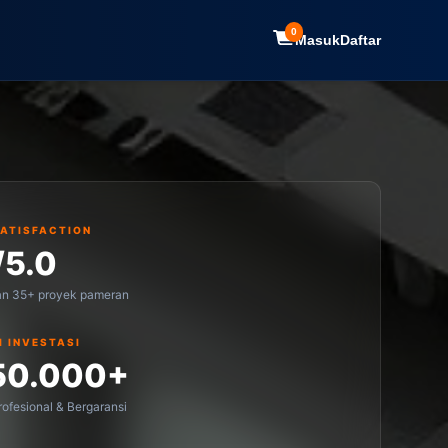
0
Masuk
Daftar
SATISFACTION
/5.0
an 35+ proyek pameran
I INVESTASI
50.000+
ofesional & Bergaransi