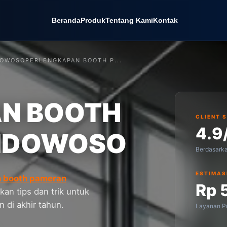
Beranda
Produk
Tentang Kami
Kontak
DOWOSO
PERLENGKAPAN BOOTH P...
N BOOTH
CLIENT 
4.9
NDOWOSO
Berdasark
ESTIMAS
 booth pameran
Rp 
kan tips dan trik untuk
 di akhir tahun.
Layanan Pr