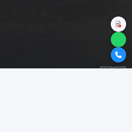
←
→
Portofolio
Dokumentasi berbagai proyek yang telah kami kerjakan.