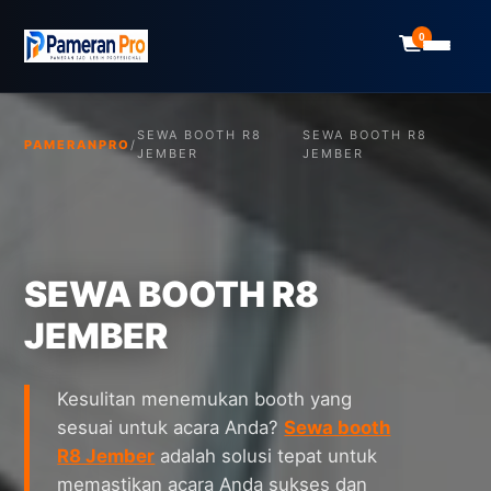
0
SEWA BOOTH R8
SEWA BOOTH R8
PAMERANPRO
/
JEMBER
JEMBER
SEWA BOOTH R8
JEMBER
Kesulitan menemukan booth yang
sesuai untuk acara Anda?
Sewa booth
R8 Jember
adalah solusi tepat untuk
memastikan acara Anda sukses dan