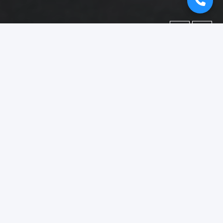
←
→
Portofolio
Dokumentasi berbagai proyek yang telah kami kerjakan.
Difokuskan pada kategori
"booth pameran jember"
.
Menampilkan
1–15
dari
18
foto portofolio.