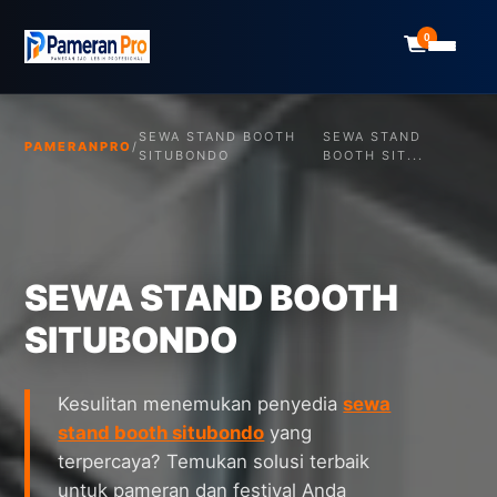
0
SEWA STAND BOOTH
SEWA STAND
PAMERANPRO
/
SITUBONDO
BOOTH SIT...
SEWA STAND BOOTH
SITUBONDO
Kesulitan menemukan penyedia
sewa
stand booth situbondo
yang
terpercaya? Temukan solusi terbaik
untuk pameran dan festival Anda