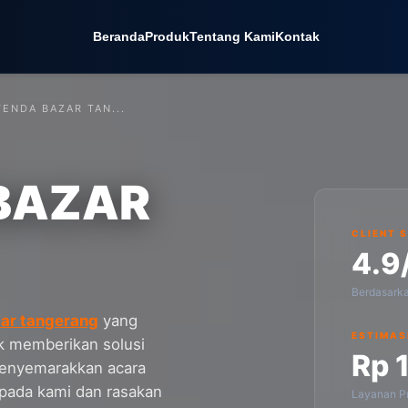
Beranda
Produk
Tentang Kami
Kontak
ENDA BAZAR TAN...
BAZAR
CLIENT 
4.9
Berdasark
ar tangerang
yang
ESTIMAS
uk memberikan solusi
Rp 
 menyemarakkan acara
pada kami dan rasakan
Layanan Pr