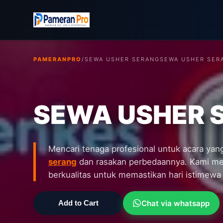
PAMERANPRO
/
SEWA USHER SERANG
SEWA USHER SER
SEWA USHER 
Mencari tenaga profesional untuk acara ya
serang
dan rasakan perbedaannya. Kami me
berkualitas untuk memastikan hari istimewa 
Chat via whatsapp
Add to Cart