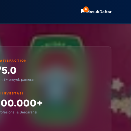
0
Masuk
Daftar
SATISFACTION
/5.0
an 8+ proyek pameran
I INVESTASI
100.000+
ofesional & Bergaransi