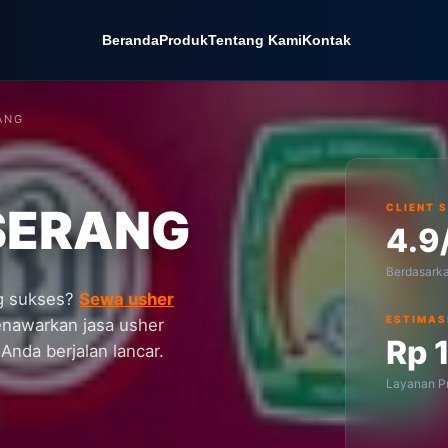
Beranda
Produk
Tentang Kami
Kontak
ANG
SERANG
CLIENT 
4.9
Berdasark
ng sukses?
Sewa usher
ESTIMAS
nawarkan jasa usher
Rp 
Anda berjalan lancar.
Layanan Pr