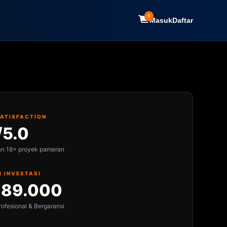
0
Masuk
Daftar
SATISFACTION
/5.0
an 18+ proyek pameran
I INVESTASI
189.000
ofesional & Bergaransi