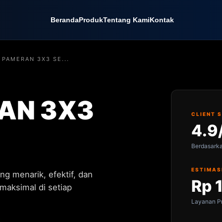
Beranda
Produk
Tentang Kami
Kontak
 PAMERAN 3X3 SE...
AN 3X3
CLIENT 
4.9
Berdasark
ESTIMAS
ng menarik, efektif, dan
Rp 
maksimal di setiap
Layanan Pr