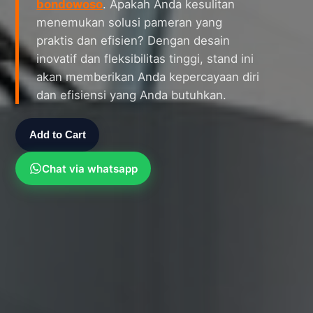
bondowoso
. Apakah Anda kesulitan
menemukan solusi pameran yang
praktis dan efisien? Dengan desain
inovatif dan fleksibilitas tinggi, stand ini
akan memberikan Anda kepercayaan diri
dan efisiensi yang Anda butuhkan.
Add to Cart
Chat via whatsapp