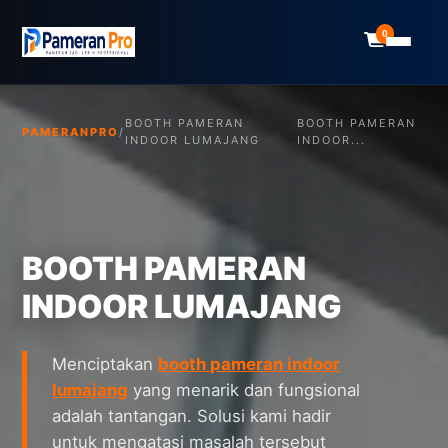
0
BOOTH PAMERAN
BOOTH PAMERAN
PAMERANPRO
/
INDOOR LUMAJANG
INDOOR...
BOOTH PAMERAN
INDOOR LUMAJANG
Menciptakan
booth pameran indoor
lumajang
yang menarik dan fungsional
adalah tantangan. Solusi kami hadir
untuk mengatasi masalah tersebut