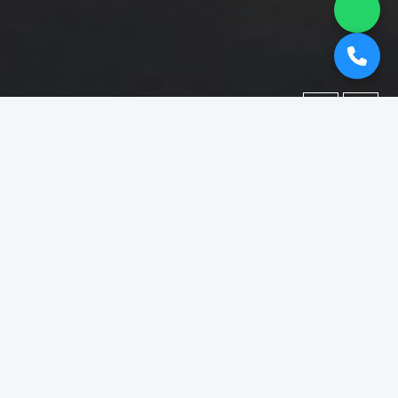
←
→
Portofolio
Dokumentasi berbagai proyek yang telah kami kerjakan.
Difokuskan pada kategori
"booth pameran lumajang"
.
Menampilkan
1–15
dari
18
foto portofolio.