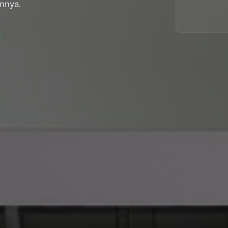
innya.