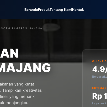
Beranda
Produk
Tentang Kami
Kontak
BOOTH PAMERAN MAKANA...
RAN
CLIENT 
MAJANG
4.9
Berdasark
makanan yang ketat
ESTIMAS
. Tampilkan kreativitas
Rp 
liner yang menarik
tuk menjangkau
Layanan Pr