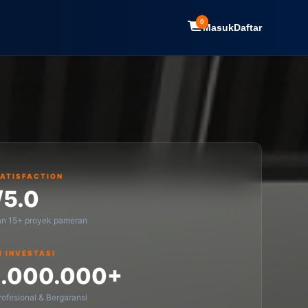
0
Masuk
Daftar
SATISFACTION
/5.0
an 15+ proyek pameran
I INVESTASI
1.000.000+
ofesional & Bergaransi