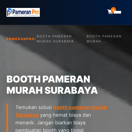
0
BOOTH PAMERAN
BOOTH PAMERAN
PAMERANPRO
/
MURAH SURABAYA
MURAH ...
BOOTH PAMERAN
MURAH SURABAYA
Temukan solusi
booth pameran murah
Surabaya
yang hemat biaya dan
menarik. Jangan biarkan biaya
pembuatan booth yang tinggi